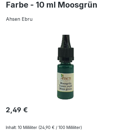
Farbe - 10 ml Moosgrün
Ahsen Ebru
Bildergalerie überspringen
Regulärer Preis:
2,49 €
Inhalt:
10 Milliliter
(24,90 € / 100 Milliliter)