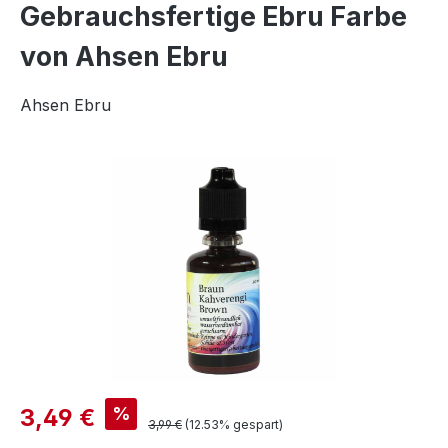
Gebrauchsfertige Ebru Farbe
von Ahsen Ebru
Ahsen Ebru
Bildergalerie überspringen
Verkaufspreis:
%
3,49 €
Regulärer Preis:
3,99 €
(12.53% gespart)