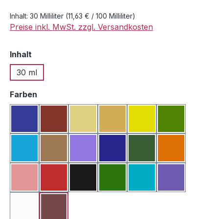
Inhalt:
30 Milliliter
(11,63 € / 100 Milliliter)
Preise inkl. MwSt. zzgl. Versandkosten
auswählen
Inhalt
30 ml
auswählen
Farben
Blau
Bordeauxrot
Creme
Dunkelgelb
Gelb
Grasgrün
Hellblau
Hellbraun
Lila
Marineblau
Moosgrün
Orange
Rosa
Rot
Schwarz
Tannengrün
Türkis
Violett
Weiß
Braun