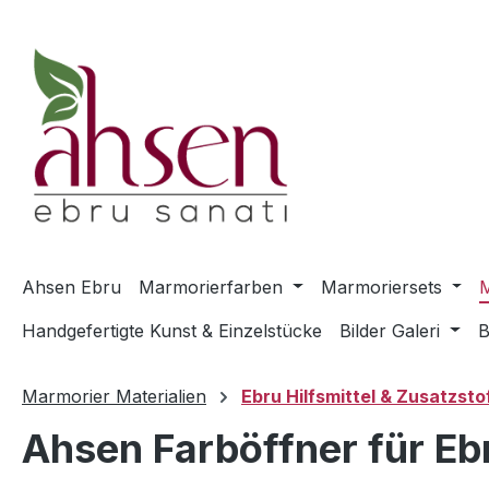
m Hauptinhalt springen
Zur Suche springen
Zur Hauptnavigation springen
Ahsen Ebru
Marmorierfarben
Marmoriersets
M
Handgefertigte Kunst & Einzelstücke
Bilder Galeri
B
Marmorier Materialien
Ebru Hilfsmittel & Zusatzsto
Ahsen Farböffner für Eb