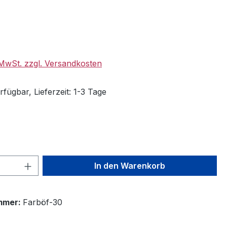
eis:
. MwSt. zzgl. Versandkosten
fügbar, Lieferzeit: 1-3 Tage
ählen
 Anzahl: Gib den gewünschten Wert ein 
In den Warenkorb
mmer:
Farböf-30