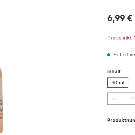
Regulärer Pr
6,99 €
Preise inkl
Sofort ver
ausw
Inhalt
30 ml
Produkt
Produktnu