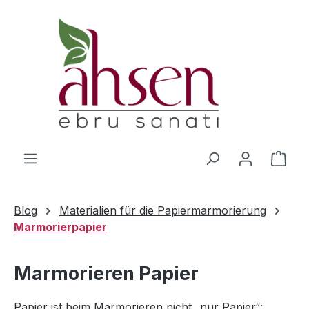
Zum Hauptinhalt springen
Ware
Blog
Materialien für die Papiermarmorierung
Marmorierpapier
Marmorieren Papier
Papier ist beim Marmorieren nicht „nur Papier“: