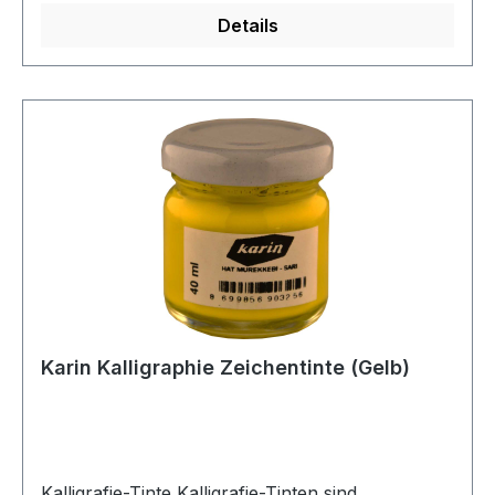
Bindemitteln wie arabischem Gummi gemischt
Details
wird. Die Qualität von Kalligrafie-Tinten wird
anhand der Farbtiefe und Fließfähigkeit beurteilt.
Schwarze Tinte ist die am häufigsten
verwendete, aber auch Gold-, Silber- und
andere Farben werden für dekorative Zwecke
und Hervorhebungen eingesetzt. Auch die
Haltbarkeit der Tinten ist entscheidend;
bevorzugt werden Tinten, die nicht verblassen
und das Papier nicht beschädigen. Kalligrafie-
Tinten tragen nicht nur zur Ästhetik der Schrift
bei, sondern spiegeln auch die spirituellen und
künstlerischen Werte der Kalligrafie wider. Daher
ist die Wahl der Tinte für einen Kalligrafen mehr
Karin Kalligraphie Zeichentinte (Gelb)
als nur eine technische Entscheidung – sie ist ein
Mittel des künstlerischen Ausdrucks.
Kalligrafie-Tinte Kalligrafie-Tinten sind