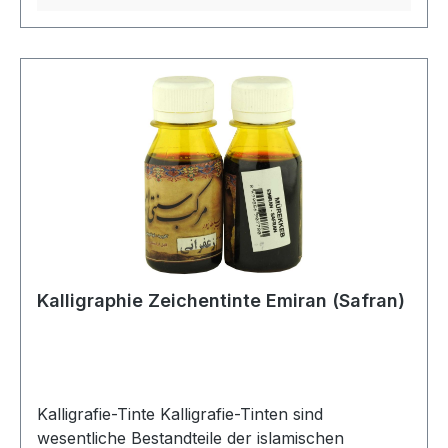
anhand der Farbtiefe und Fließfähigkeit beurteilt.
Schwarze Tinte ist die am häufigsten
verwendete, aber auch Gold-, Silber- und
andere Farben werden für dekorative Zwecke
und Hervorhebungen eingesetzt. Auch die
Haltbarkeit der Tinten ist entscheidend;
bevorzugt werden Tinten, die nicht verblassen
und das Papier nicht beschädigen. Kalligrafie-
Tinten tragen nicht nur zur Ästhetik der Schrift
bei, sondern spiegeln auch die spirituellen und
künstlerischen Werte der Kalligrafie wider. Daher
ist die Wahl der Tinte für einen Kalligrafen mehr
Kalligraphie Zeichentinte Emiran (Safran)
als nur eine technische Entscheidung – sie ist ein
Mittel des künstlerischen Ausdrucks.
Kalligrafie-Tinte Kalligrafie-Tinten sind
wesentliche Bestandteile der islamischen