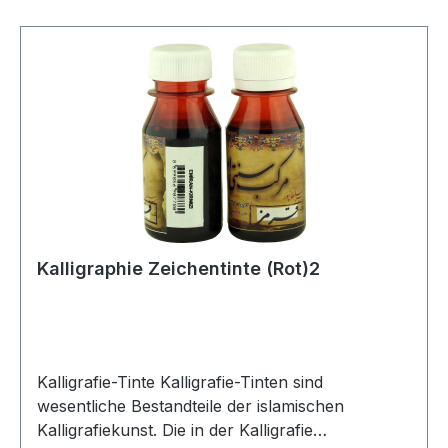
Schwarze Tinte ist die am häufigsten
verwendete, aber auch Gold-, Silber- und
andere Farben werden für dekorative Zwecke
und Hervorhebungen eingesetzt. Auch die
Haltbarkeit der Tinten ist entscheidend;
bevorzugt werden Tinten, die nicht verblassen
und das Papier nicht beschädigen. Kalligrafie-
Tinten tragen nicht nur zur Ästhetik der Schrift
bei, sondern spiegeln auch die spirituellen und
künstlerischen Werte der Kalligrafie wider. Daher
ist die Wahl der Tinte für einen Kalligrafen mehr
Kalligraphie Zeichentinte (Rot)2
als nur eine technische Entscheidung – sie ist ein
Mittel des künstlerischen Ausdrucks.
Kalligrafie-Tinte Kalligrafie-Tinten sind
wesentliche Bestandteile der islamischen
Kalligrafiekunst. Die in der Kalligrafie