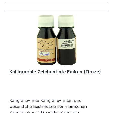
anhand der Farbtiefe und Fließfähigkeit beurteilt.
Schwarze Tinte ist die am häufigsten
verwendete, aber auch Gold-, Silber- und
andere Farben werden für dekorative Zwecke
und Hervorhebungen eingesetzt. Auch die
Haltbarkeit der Tinten ist entscheidend;
bevorzugt werden Tinten, die nicht verblassen
und das Papier nicht beschädigen. Kalligrafie-
Tinten tragen nicht nur zur Ästhetik der Schrift
bei, sondern spiegeln auch die spirituellen und
künstlerischen Werte der Kalligrafie wider. Daher
ist die Wahl der Tinte für einen Kalligrafen mehr
Kalligraphie Zeichentinte Emiran (Firuze)
als nur eine technische Entscheidung – sie ist ein
Mittel des künstlerischen Ausdrucks.
Kalligrafie-Tinte Kalligrafie-Tinten sind
wesentliche Bestandteile der islamischen
Kalligrafiekunst. Die in der Kalligrafie