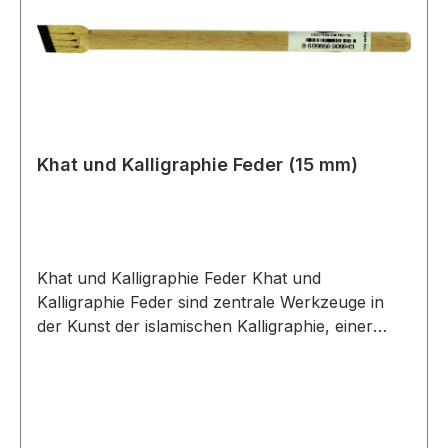
und Größen geschnitzt werden, um
unterschiedliche Schriftstile und -dicken zu
ermöglichen. Die Kunst der Kalligraphie erfordert
nicht nur technisches Können, sondern auch
eine tiefe spirituelle Hingabe. Jeder Strich und
jede Linie in der Kalligraphie ist durchdacht und
ausgeführt, um die Schönheit und Bedeutung
Khat und Kalligraphie Feder (15 mm)
der Worte hervorzuheben. Diese Tradition der
Kalligraphie bleibt ein lebendiger Ausdruck der
kulturellen und spirituellen Werte in der
islamischen Welt.
Khat und Kalligraphie Feder Khat und
Kalligraphie Feder sind zentrale Werkzeuge in
der Kunst der islamischen Kalligraphie, einer
kunstvollen und spirituellen Praxis des
Schreibens, die über Jahrhunderte hinweg
gepflegt wurde. Khat, das arabische Wort für
Schrift oder Stil, bezieht sich auf die
verschiedenen Stile und Techniken, die in der