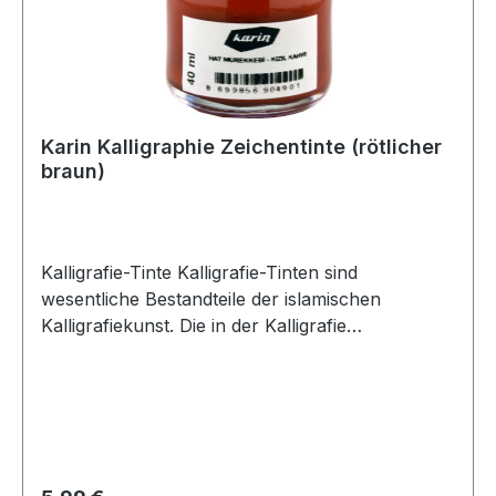
und das Papier nicht beschädigen. Kalligrafie-
Tinten tragen nicht nur zur Ästhetik der Schrift
bei, sondern spiegeln auch die spirituellen und
künstlerischen Werte der Kalligrafie wider. Daher
ist die Wahl der Tinte für einen Kalligrafen mehr
Karin Kalligraphie Zeichentinte (rötlicher
als nur eine technische Entscheidung – sie ist ein
braun)
Mittel des künstlerischen Ausdrucks.
Kalligrafie-Tinte Kalligrafie-Tinten sind
wesentliche Bestandteile der islamischen
Kalligrafiekunst. Die in der Kalligrafie
verwendeten Tinten beeinflussen maßgeblich die
Bewegung des Stifts auf dem Papier und das
ästhetische Erscheinungsbild der Schrift.
Traditionell werden diese Tinten aus natürlichen
Materialien gewonnen. Zum Beispiel wird
Rußtinte hergestellt, indem Ruß aus verbranntem