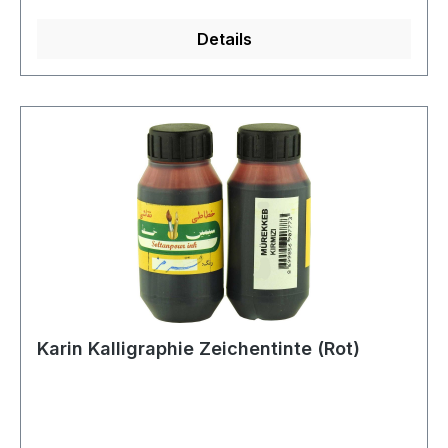
Bindemitteln wie arabischem Gummi gemischt
Details
wird. Die Qualität von Kalligrafie-Tinten wird
anhand der Farbtiefe und Fließfähigkeit beurteilt.
Schwarze Tinte ist die am häufigsten
verwendete, aber auch Gold-, Silber- und
andere Farben werden für dekorative Zwecke
und Hervorhebungen eingesetzt. Auch die
Haltbarkeit der Tinten ist entscheidend;
bevorzugt werden Tinten, die nicht verblassen
und das Papier nicht beschädigen. Kalligrafie-
Tinten tragen nicht nur zur Ästhetik der Schrift
bei, sondern spiegeln auch die spirituellen und
künstlerischen Werte der Kalligrafie wider. Daher
ist die Wahl der Tinte für einen Kalligrafen mehr
Karin Kalligraphie Zeichentinte (Rot)
als nur eine technische Entscheidung – sie ist ein
Mittel des künstlerischen Ausdrucks.