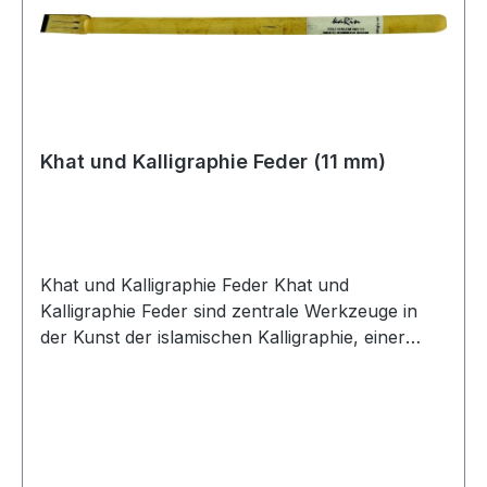
unterschiedliche Schriftstile und -dicken zu
ermöglichen. Die Kunst der Kalligraphie erfordert
nicht nur technisches Können, sondern auch
eine tiefe spirituelle Hingabe. Jeder Strich und
jede Linie in der Kalligraphie ist durchdacht und
ausgeführt, um die Schönheit und Bedeutung
Khat und Kalligraphie Feder (11 mm)
der Worte hervorzuheben. Diese Tradition der
Kalligraphie bleibt ein lebendiger Ausdruck der
kulturellen und spirituellen Werte in der
islamischen Welt.
Khat und Kalligraphie Feder Khat und
Kalligraphie Feder sind zentrale Werkzeuge in
der Kunst der islamischen Kalligraphie, einer
kunstvollen und spirituellen Praxis des
Schreibens, die über Jahrhunderte hinweg
gepflegt wurde. Khat, das arabische Wort für
Schrift oder Stil, bezieht sich auf die
verschiedenen Stile und Techniken, die in der