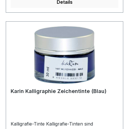
Details
wird. Die Qualität von Kalligrafie-Tinten wird
anhand der Farbtiefe und Fließfähigkeit beurteilt.
Schwarze Tinte ist die am häufigsten
verwendete, aber auch Gold-, Silber- und
andere Farben werden für dekorative Zwecke
und Hervorhebungen eingesetzt. Auch die
Haltbarkeit der Tinten ist entscheidend;
bevorzugt werden Tinten, die nicht verblassen
und das Papier nicht beschädigen. Kalligrafie-
Tinten tragen nicht nur zur Ästhetik der Schrift
bei, sondern spiegeln auch die spirituellen und
künstlerischen Werte der Kalligrafie wider. Daher
ist die Wahl der Tinte für einen Kalligrafen mehr
Karin Kalligraphie Zeichentinte (Blau)
als nur eine technische Entscheidung – sie ist ein
Mittel des künstlerischen Ausdrucks.
Kalligrafie-Tinte Kalligrafie-Tinten sind