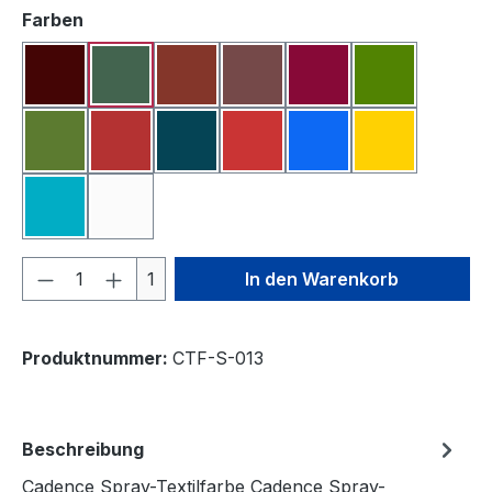
auswählen
Farben
Aubergine
Blattgrün
Bordeauxrot
Braun
Fuchsia
Grasgrün
Grün
Karminrot
Petrol
Pink
Seeblau
Sonnengelb
Türkis
Weiß
Produkt Anzahl: Gib den gewünschten We
1
In den Warenkorb
Produktnummer:
CTF-S-013
Beschreibung
Cadence Spray-Textilfarbe Cadence Spray-