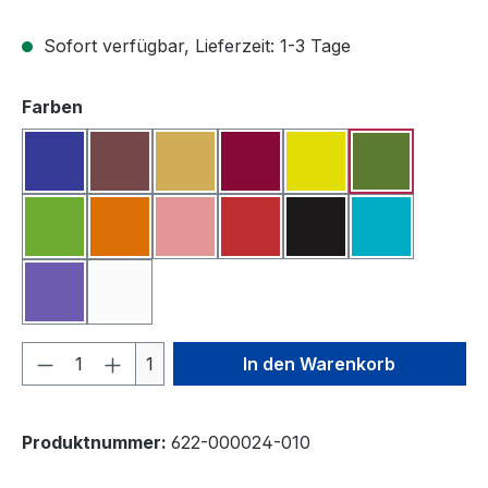
Sofort verfügbar, Lieferzeit: 1-3 Tage
auswählen
Farben
Blau
Braun
Dunkelgelb
Fuchsia
Gelb
Grün
Hellgrün
Orange
Rosa
Rot
Schwarz
Türkis
Violett
Weiß
Produkt Anzahl: Gib den gewünschten We
1
In den Warenkorb
Produktnummer:
622-000024-010