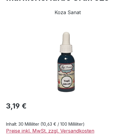
Koza Sanat
Bildergalerie überspringen
Regulärer Preis:
3,19 €
Inhalt:
30 Milliliter
(10,63 € / 100 Milliliter)
Preise inkl. MwSt. zzgl. Versandkosten