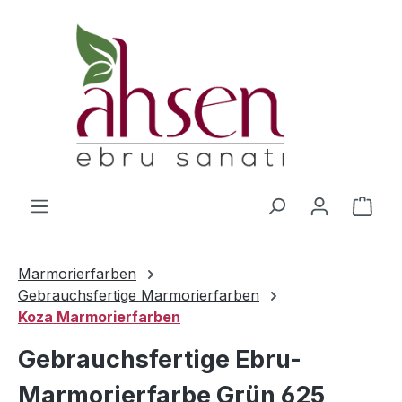
Zum Hauptinhalt springen
Ware
Marmorierfarben
Gebrauchsfertige Marmorierfarben
Koza Marmorierfarben
Gebrauchsfertige Ebru-
Marmorierfarbe Grün 625