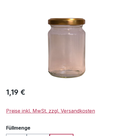
Bildergalerie überspringen
Regulärer Preis:
1,19 €
Preise inkl. MwSt. zzgl. Versandkosten
auswählen
Füllmenge