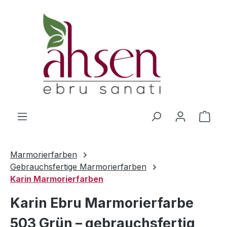
Zum Hauptinhalt springen
Ware
Marmorierfarben
Gebrauchsfertige Marmorierfarben
Karin Marmorierfarben
Karin Ebru Marmorierfarbe
503 Grün – gebrauchsfertig