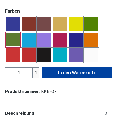
auswählen
Farben
Blau
Bordeauxrot
Braun
Dunkelgelb
Gelb
Grasgrün
Grün
Hellblau
Lila
Magenta
Marineblau
Orange
Pink
Rot
Schwarz
Türkis
Violett
Weiß
Produkt Anzahl: Gib den gewünschten We
1
In den Warenkorb
Produktnummer:
KKB-07
Beschreibung