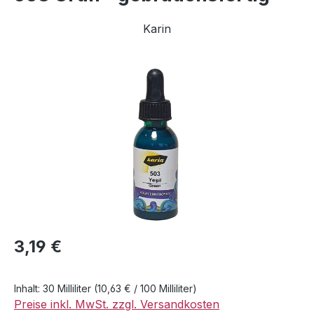
Karin
Bildergalerie überspringen
Regulärer Preis:
3,19 €
Inhalt:
30 Milliliter
(10,63 € / 100 Milliliter)
Preise inkl. MwSt. zzgl. Versandkosten