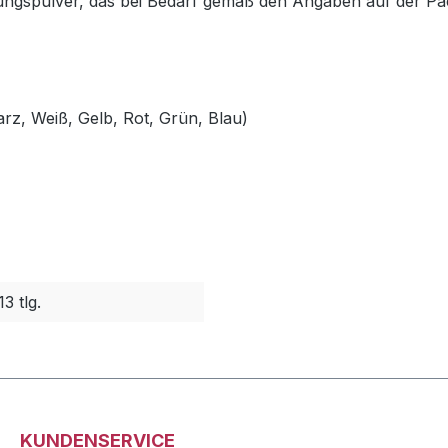
ickungspulver, das bei Bedarf gemäß den Angaben auf der 
arz, Weiß, Gelb, Rot, Grün, Blau)
13 tlg.
KUNDENSERVICE