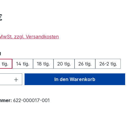
eis:
€
. MwSt. zzgl. Versandkosten
auswählen
g
 tlg.
14 tlg.
18 tlg.
20 tlg.
26 tlg.
26-2 tlg.
 Anzahl: Gib den gewünschten Wert ein 
In den Warenkorb
mmer:
622-000017-001