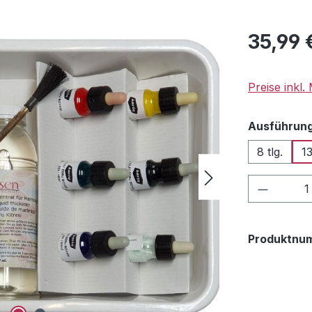
Regulärer Pr
35,99 
Preise inkl
Ausführun
8 tlg.
13
Produkt
Produktnu