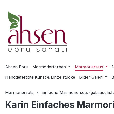
m Hauptinhalt springen
Zur Suche springen
Zur Hauptnavigation springen
Ahsen Ebru
Marmorierfarben
Marmoriersets
M
Handgefertigte Kunst & Einzelstücke
Bilder Galeri
B
Marmoriersets
Einfache Marmoriersets (gebrauchsfe
Karin Einfaches Marmorie