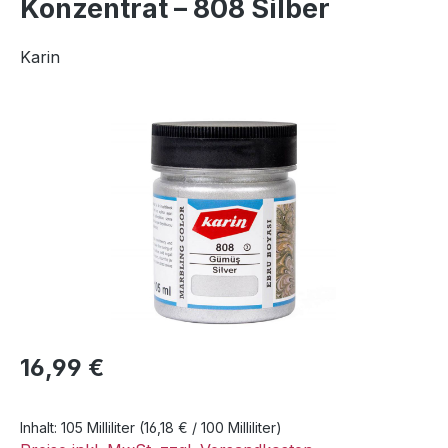
Konzentrat – 808 Silber
Karin
Bildergalerie überspringen
Regulärer Preis:
16,99 €
Inhalt:
105 Milliliter
(16,18 € / 100 Milliliter)