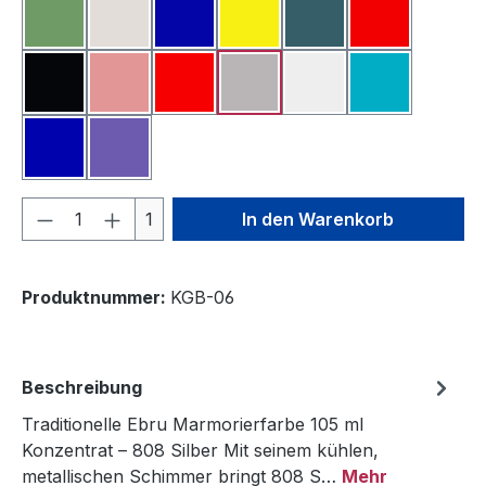
Oxidgrün
Perlmutt
Pigment Blau
Pigment Gelb
Pigment Grün
Pigment Rot
Pigment Schwarz
Rosa
Scharlachrot
Silber
Titanweiß
Türkis
Ultramarinblau
Violett
Produkt Anzahl: Gib den gewünschten We
1
In den Warenkorb
Produktnummer:
KGB-06
Beschreibung
Traditionelle Ebru Marmorierfarbe 105 ml
Konzentrat – 808 Silber Mit seinem kühlen,
metallischen Schimmer bringt 808 S…
Mehr