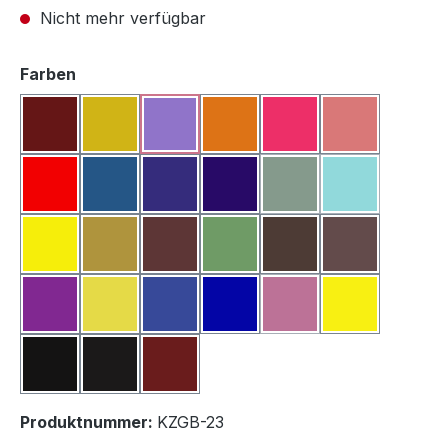
Nicht mehr verfügbar
auswählen
Farben
Oxid Rot
Oxidgelb
Pigment Lavendel
Pigment Orange
Pigment Pink
Pigment Ros
(Diese Option ist zurzeit nicht verfügbar.)
Pigment Rot
Pigment Türkis
Pigment Ultramarinblau
Pigment Blauviolett
Blattgrün
Pigment Him
(Diese Option ist zurzeit
(Diese Option i
Pigment Kanariengelb
Ockergelb
Ockerbraun
Oxidgrün
Oxid Dunkelbraun
Oxidbraun
Pigment Violett
Pigment Dunkelgelb
Pigment Marineblau
Pigment Blau
Pigment Fuchsia
Pigment Gel
(Diese Option ist zurzeit
Rußschwarz
Schwarz
Umbra
Produktnummer:
KZGB-23