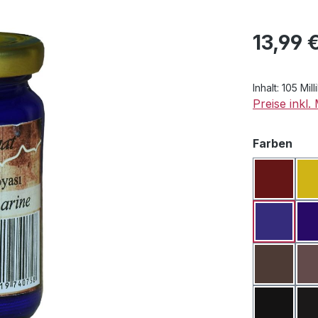
Regulärer Pr
13,99 
Inhalt:
105 Milli
Preise inkl
aus
Farben
Oxid Ro
Pigment
Oxid Du
Rußsch