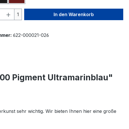
 Anzahl: Gib den gewünschten Wert ein 
1
In den Warenkorb
mmer:
622-000021-026
000 Pigment Ultramarinblau"
kunst sehr wichtig. Wir bieten Ihnen hier eine große