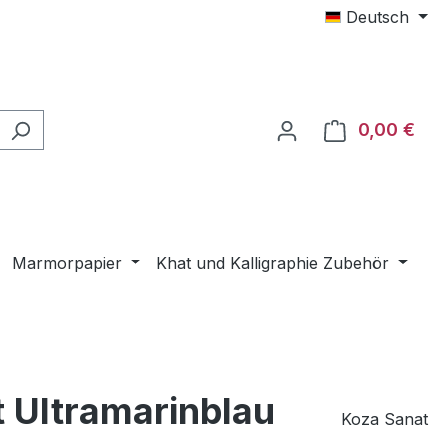
Deutsch
0,00 €
Ware
Marmorpapier
Khat und Kalligraphie Zubehör
t Ultramarinblau
Koza Sanat