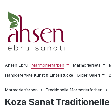
m Hauptinhalt springen
Zur Suche springen
Zur Hauptnavigation springen
Ahsen Ebru
Marmorierfarben
Marmoriersets
M
Handgefertigte Kunst & Einzelstücke
Bilder Galeri
B
Marmorierfarben
Traditionelle Marmorierfarben
Koza Sanat Traditionell