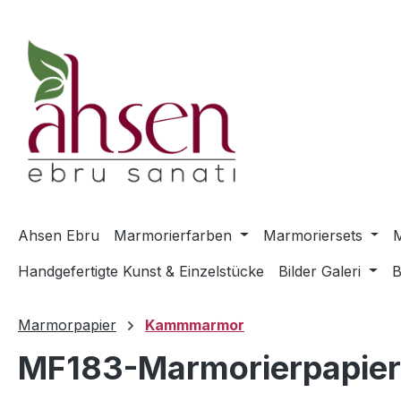
m Hauptinhalt springen
Zur Suche springen
Zur Hauptnavigation springen
Ahsen Ebru
Marmorierfarben
Marmoriersets
M
Handgefertigte Kunst & Einzelstücke
Bilder Galeri
B
Marmorpapier
Kammmarmor
MF183-Marmorierpapie