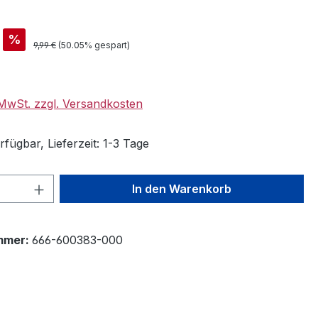
is:
%
Regulärer Preis:
9,99 €
(50.05% gespart)
. MwSt. zzgl. Versandkosten
fügbar, Lieferzeit: 1-3 Tage
 Anzahl: Gib den gewünschten Wert ein 
In den Warenkorb
mmer:
666-600383-000