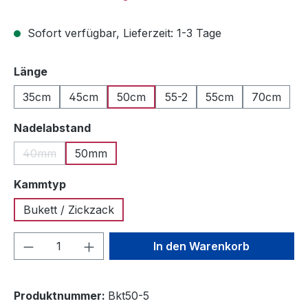
Sofort verfügbar, Lieferzeit: 1-3 Tage
auswählen
Länge
35cm
45cm
50cm
55-2
55cm
70cm
auswählen
Nadelabstand
40mm
50mm
(Diese Option ist zurzeit nicht verfügbar.)
auswählen
Kammtyp
Bukett / Zickzack
Produkt Anzahl: Gib den gewünschten We
In den Warenkorb
Produktnummer:
Bkt50-5