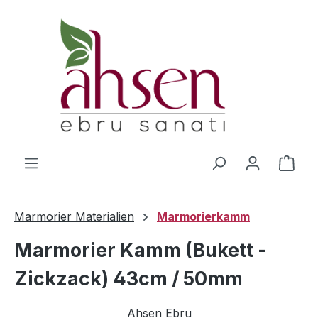
Zum Hauptinhalt springen
Ware
Marmorier Materialien
Marmorierkamm
Marmorier Kamm (Bukett -
Zickzack) 43cm / 50mm
Ahsen Ebru