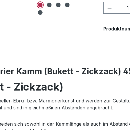
Produkt
Produktnu
ier Kamm (Bukett - Zickzack) 
 - Zickzack)
ionellen Ebru- bzw. Marmorierkunst und werden zur Gesta
hl und sind in gleichmäßigen Abständen angebracht.
eiden sich sowohl in der Kammlänge als auch im Abstand