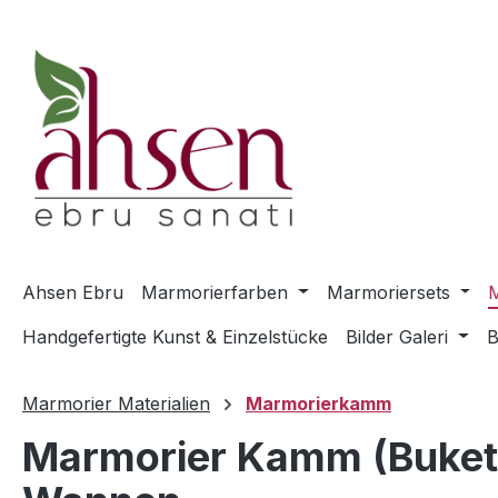
m Hauptinhalt springen
Zur Suche springen
Zur Hauptnavigation springen
Ahsen Ebru
Marmorierfarben
Marmoriersets
M
Handgefertigte Kunst & Einzelstücke
Bilder Galeri
B
Marmorier Materialien
Marmorierkamm
Marmorier Kamm (Bukett