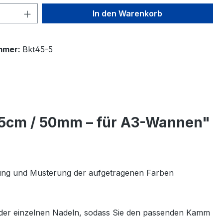
 Anzahl: Gib den gewünschten Wert ein 
In den Warenkorb
mmer:
Bkt45-5
45cm / 50mm – für A3-Wannen"
ltung und Musterung der aufgetragenen Farben
 der einzelnen Nadeln, sodass Sie den passenden Kamm