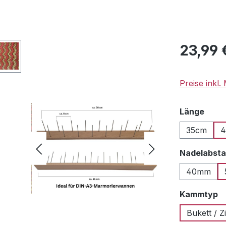
Regulärer Pr
23,99 
Preise inkl
ausw
Länge
35cm
4
Nadelabst
40mm
a
Kammtyp
Bukett / Z