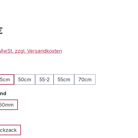
eis:
€
. MwSt. zzgl. Versandkosten
ählen
5cm
50cm
55-2
55cm
70cm
auswählen
and
50mm
uswählen
ickzack