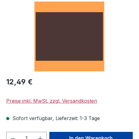
Bildergalerie überspringen
Regulärer Preis:
12,49 €
Preise inkl. MwSt. zzgl. Versandkosten
Sofort verfügbar, Lieferzeit: 1-3 Tage
Produkt Anzahl: Gib den gewünschten We
In den Warenkorb