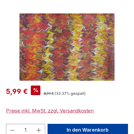
Bildergalerie überspringen
Verkaufspreis:
%
5,99 €
Regulärer Preis:
8,99 €
(33.37% gespart)
Preise inkl. MwSt. zzgl. Versandkosten
Produkt Anzahl: Gib den gewünschten We
In den Warenkorb