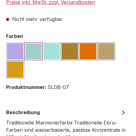
Preise inkl. MwSt. zzgl. Versandkosten
Nicht mehr verfügbar
auswählen
Farben
Lila
Meerschaum
Nebel
Ockerhellbraun
Orange
Safrangelb
(Diese Option ist zurzeit nicht verfügbar.)
(Diese Option ist zurzeit nicht verfügbar.)
(Diese Option ist zurzeit nicht verfügbar.)
Sandgelb
Produktnummer:
SLGB-07
Beschreibung
Traditionelle Marmorierfarbe Traditionelle Ebru-
Farben sind wasserbasierte, pastöse Konzentrate in