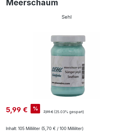
Meerschaum
Sehl
Bildergalerie überspringen
Verkaufspreis:
%
5,99 €
Regulärer Preis:
7,99 €
(25.03% gespart)
Inhalt:
105 Milliliter
(5,70 € / 100 Milliliter)