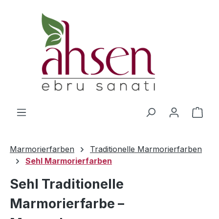
Zum Hauptinhalt springen
Ware
Marmorierfarben
Traditionelle Marmorierfarben
Sehl Marmorierfarben
Sehl Traditionelle
Marmorierfarbe –