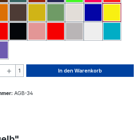
rün
Orange
Oxid Dunkelbraun
Oxidgelb
Oxidgrün
Perlmutt
Pigment Blau
Pigment Ge
 Grün
Pigment Rot
Pigment Schwarz
Rosa
Scharlachrot
Silber
Titanweiß
Türkis
rinblau
Violett
 Anzahl: Gib den gewünschten Wert ein 
1
In den Warenkorb
mmer:
AGB-34
gelb"