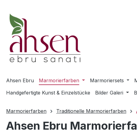
m Hauptinhalt springen
Zur Suche springen
Zur Hauptnavigation springen
Ahsen Ebru
Marmorierfarben
Marmoriersets
M
Handgefertigte Kunst & Einzelstücke
Bilder Galeri
B
Marmorierfarben
Traditionelle Marmorierfarben
Ahsen Ebru Marmorierfa