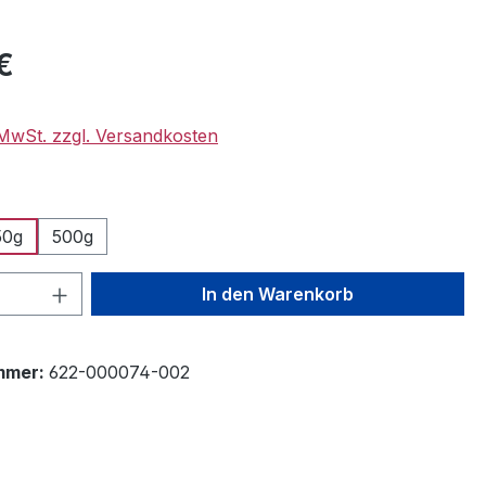
eis:
€
. MwSt. zzgl. Versandkosten
wählen
50g
500g
 Anzahl: Gib den gewünschten Wert ein 
In den Warenkorb
mmer:
622-000074-002