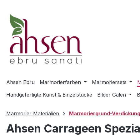
m Hauptinhalt springen
Zur Suche springen
Zur Hauptnavigation springen
Ahsen Ebru
Marmorierfarben
Marmoriersets
M
Handgefertigte Kunst & Einzelstücke
Bilder Galeri
B
Marmorier Materialien
Marmoriergrund-Verdickung
Ahsen Carrageen Spezial