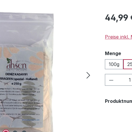
Regulärer Pr
44,99 
Preise inkl
aus
Menge
100g
2
Produkt
Produktnu