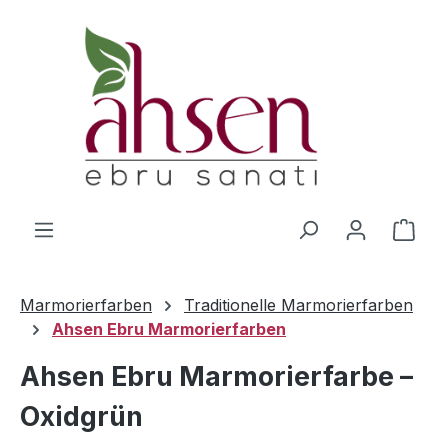
Zum Hauptinhalt springen
Ware
Marmorierfarben
Traditionelle Marmorierfarben
Ahsen Ebru Marmorierfarben
Ahsen Ebru Marmorierfarbe –
Oxidgrün