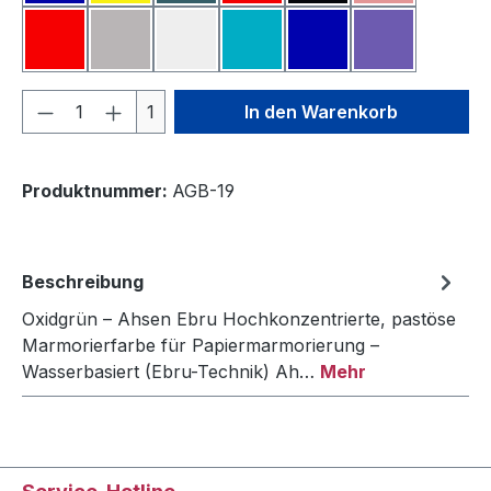
Scharlachrot
Silber
Titanweiß
Türkis
Ultramarinblau
Violett
Produkt Anzahl: Gib den gewünschten We
1
In den Warenkorb
Produktnummer:
AGB-19
Beschreibung
Oxidgrün – Ahsen Ebru Hochkonzentrierte, pastöse
Marmorierfarbe für Papiermarmorierung –
Wasserbasiert (Ebru-Technik) Ah…
Mehr