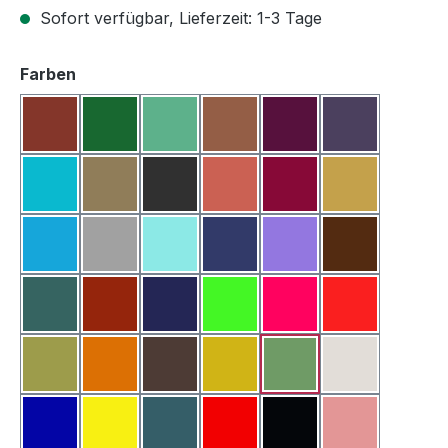
Sofort verfügbar, Lieferzeit: 1-3 Tage
auswählen
Farben
Bordeauxrot
Laubgrün
Mandelgrün
Oxid Hellbraun
Pflaume
Veilchen Lila
Aquamarinblau
Beige
Dunkelgrau
Eisenoxidrot
Fuchsia
Gold
Hellblau
Hellgrau
Jadegrün
Lahore Blau
Lila
Metalic Brau
Metallic Grün
Metallic Rot
Metallic Violett
Neon Grün
Neon Magenta
Neon Rosa
Olivengrün
Orange
Oxid Dunkelbraun
Oxidgelb
Oxidgrün
Perlmutt
Pigment Blau
Pigment Gelb
Pigment Grün
Pigment Rot
Pigment Schwarz
Rosa