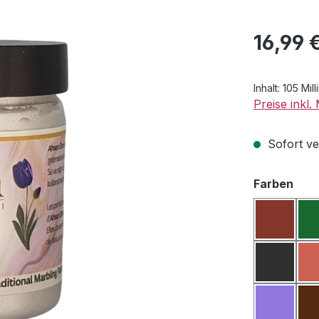
Regulärer Pr
16,99 
Inhalt:
105 Milli
Preise inkl
Sofort ver
aus
Farben
Bordeau
Dunkelg
Lila