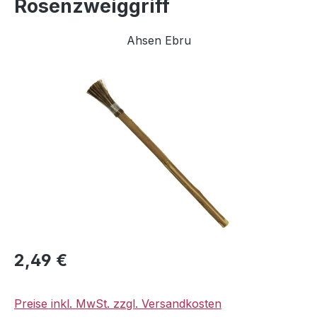
Rosenzweiggriff
Ahsen Ebru
Bildergalerie überspringen
Regulärer Preis:
2,49 €
Preise inkl. MwSt. zzgl. Versandkosten