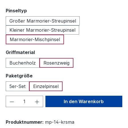
auswählen
Pinseltyp
Großer Marmorier-Streupinsel
Kleiner Marmorier-Streupinsel
Marmorier-Mischpinsel
auswählen
Griffmaterial
Buchenholz
Rosenzweig
auswählen
Paketgröße
5er-Set
Einzelpinsel
Produkt Anzahl: Gib den gewünschten We
In den Warenkorb
Produktnummer:
mp-14-krsma