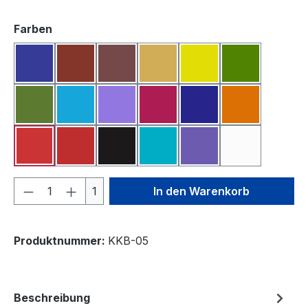
auswählen
Farben
Blau
Bordeauxrot
Braun
Dunkelgelb
Gelb
Grasgrün
Grün
Hellblau
Lila
Magenta
Marineblau
Orange
Pink
Rot
Schwarz
Türkis
Violett
Weiß
Produkt Anzahl: Gib den gewünschten We
1
In den Warenkorb
Produktnummer:
KKB-05
Beschreibung