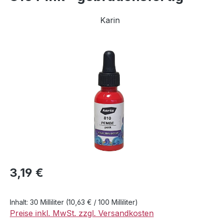
Karin
Bildergalerie überspringen
Regulärer Preis:
3,19 €
Inhalt:
30 Milliliter
(10,63 € / 100 Milliliter)
Preise inkl. MwSt. zzgl. Versandkosten