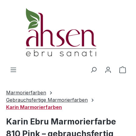
Zum Hauptinhalt springen
Ware
Marmorierfarben
Gebrauchsfertige Marmorierfarben
Karin Marmorierfarben
Karin Ebru Marmorierfarbe
810 Pink – gebrauchsfertig