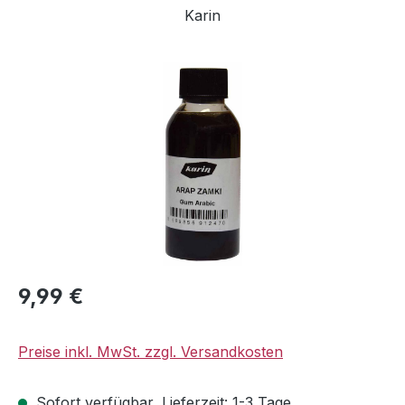
Karin
Bildergalerie überspringen
Regulärer Preis:
9,99 €
Preise inkl. MwSt. zzgl. Versandkosten
Sofort verfügbar, Lieferzeit: 1-3 Tage