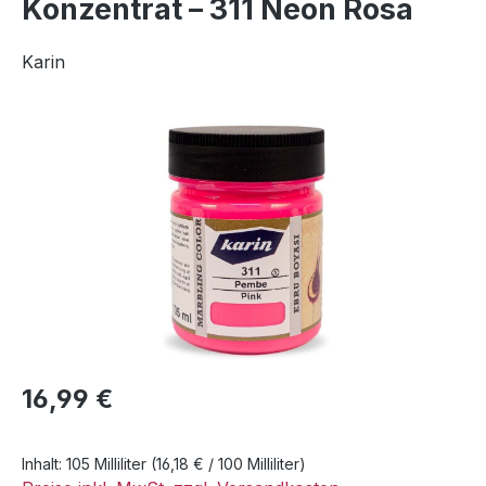
Konzentrat – 311 Neon Rosa
Karin
Bildergalerie überspringen
Regulärer Preis:
16,99 €
Inhalt:
105 Milliliter
(16,18 € / 100 Milliliter)