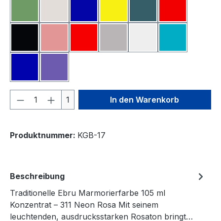
Oxidgrün
Perlmutt
Pigment Blau
Pigment Gelb
Pigment Grün
Pigment Rot
Pigment Schwarz
Rosa
Scharlachrot
Silber
Titanweiß
Türkis
Ultramarinblau
Violett
Produkt Anzahl: Gib den gewünschten We
1
In den Warenkorb
Produktnummer:
KGB-17
Beschreibung
Traditionelle Ebru Marmorierfarbe 105 ml
Konzentrat – 311 Neon Rosa Mit seinem
leuchtenden, ausdrucksstarken Rosaton bringt…