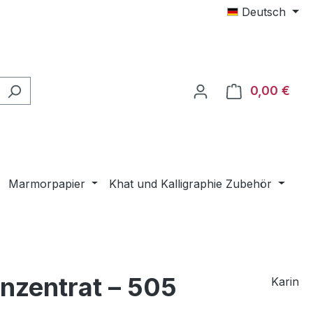
Deutsch
0,00 €
Ware
Marmorpapier
Khat und Kalligraphie Zubehör
onzentrat – 505
Karin