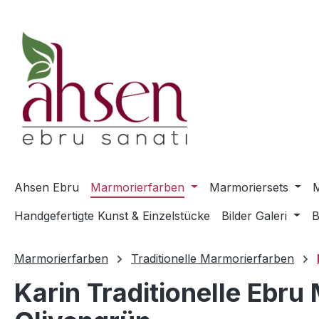
m Hauptinhalt springen
Zur Suche springen
Zur Hauptnavigation springen
Ahsen Ebru
Marmorierfarben
Marmoriersets
M
Handgefertigte Kunst & Einzelstücke
Bilder Galeri
B
Marmorierfarben
Traditionelle Marmorierfarben
Karin Traditionelle Ebr