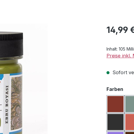
Regulärer Pr
14,99 
Inhalt:
105 Milli
Preise inkl
Sofort ver
aus
Farben
Bordeau
Dunkelg