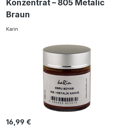
Konzentrat – 805 Metalic
Braun
Karin
Bildergalerie überspringen
Regulärer Preis:
16,99 €