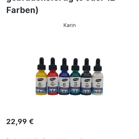
Farben)
Karin
Bildergalerie überspringen
Regulärer Preis:
22,99 €