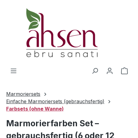
Zum Hauptinhalt springen
Ware
Marmoriersets
Einfache Marmoriersets (gebrauchsfertig)
Farbsets (ohne Wanne)
Marmorierfarben Set –
gebrauchsfertig (6 oder 12