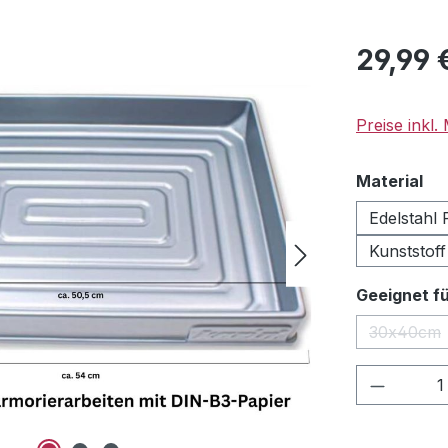
Regulärer Pr
29,99 
Preise inkl
au
Material
Edelstahl 
Kunststoff
Geeignet fü
30x40cm
(Diese 
Produkt