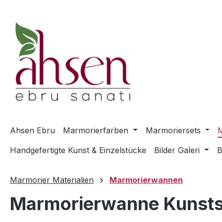
m Hauptinhalt springen
Zur Suche springen
Zur Hauptnavigation springen
Ahsen Ebru
Marmorierfarben
Marmoriersets
M
Handgefertigte Kunst & Einzelstücke
Bilder Galeri
B
Marmorier Materialien
Marmorierwannen
Marmorierwanne Kunsts