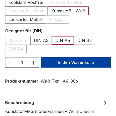
Edelstahl Rostfrei
Kunststoff - Grau
(Diese Option ist zurzeit nich
Kunststoff - Show
Kunststoff - Weiß
(Diese Option ist zurzeit nicht verfügbar.)
Lackiertes Metall
Plexiglas
(Diese Option ist zurzeit nicht verf
auswählen
Geeignet für (DIN)
30x40cm
DIN A3
DIN A4
DIN B3
(Diese Option ist zurzeit nicht verfügbar.)
DIN B4
(Diese Option ist zurzeit nicht verfügbar.)
Produkt Anzahl: Gib den gewünschten We
In den Warenkorb
Produktnummer:
Weiß-Tkn- A4-006
Beschreibung
Kunststoff-Marmorierwannen – Weiß Unsere